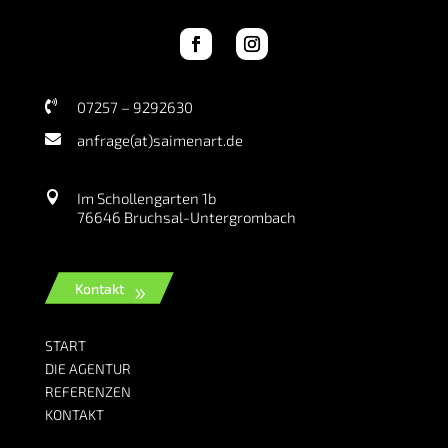

07257 – 9292630

anfrage(at)saimenart.de

Im Schollengarten 1b
76646 Bruchsal-Untergrombach
Kontakt
START
DIE AGENTUR
REFERENZEN
KONTAKT