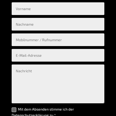
ist und machen Dir ein individuelles Angebot. Nach
Deiner Auftragsbestätigung realisieren wir das
Ganze zum Festpreis.
Jetzt kontaktieren
HÄUFIGE FRAGEN
Wir haben die Antworten auf Deine Fragen
Ist das Beratungsgespräch
kostenlos?