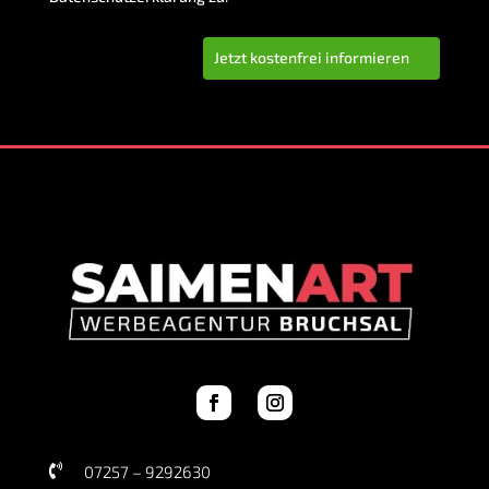
Gestaltet ihr nur oder beklebt
ihr auch?
Wie hoch sind die Kosten für
eine Fahrzeugbeschriftung bei
euch?
Wie schnell könnt ihr eine
Fahrzeugbeschriftung
umsetzen?
Wie ist der Ablauf für die
Umsetzung einer
Fahrzeugbeschriftung?