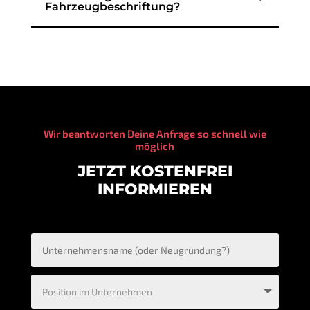
Fahrzeug beschriften lassen
individuell nach Budget
Du hast ein festes Budget für Deine
Autowerbung?
Um auf Nummer sicher zu gehen, sag uns, wie viel Du
für Deine Fahrzeugbeschriftung investieren
möchtest. Alles, was wir dazu brauchen, sind Fotos
des zu beklebenden Fahrzeugs und Deine
Vorstellungen. Wir zeigen Dir dann, was alles möglich